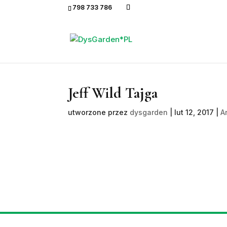
798 733 786
Jeff Wild Tajga
utworzone przez
dysgarden
|
lut 12, 2017
|
A