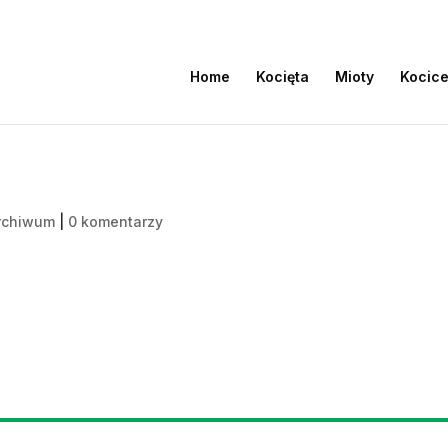
Home
Kocięta
Mioty
Kocic
rchiwum
|
0 komentarzy