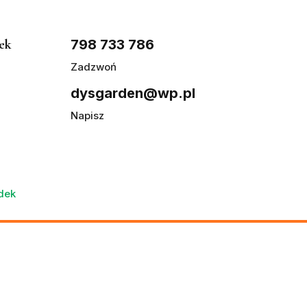
ek
798 733 786
Zadzwoń
dysgarden@wp.pl
Napisz
adek