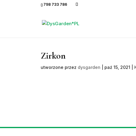
798 733 786
Zirkon
utworzone przez
dysgarden
|
paź 15, 2021
|