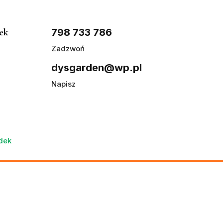
ek
798 733 786
Zadzwoń
dysgarden@wp.pl
Napisz
adek