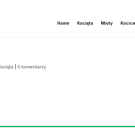
Home
Kocięta
Mioty
Kocic
Kocięta
|
0 komentarzy