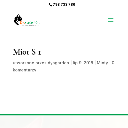
798 733 786
Miot S 1
utworzone przez
dysgarden
|
lip 9, 2018
|
Mioty
|
0
komentarzy