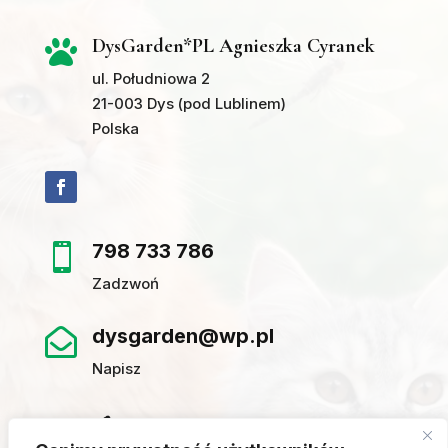
DysGarden*PL Agnieszka Cyranek

ul. Południowa 2
21-003 Dys (pod Lublinem)
Polska
798 733 786

Zadzwoń
dysgarden@wp.pl

Napisz